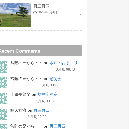
再三再四
2026年8月4日
Recent Comments
常陸の圀から・・
on
水戸のおまつり
8月 8, 08:43
常陸の圀から・・
on
慰労会
8月 8, 08:22
山遊亭能楽
on
熱中症注意
8月 6, 00:17
晴天乱流
on
再三再四
8月 5, 10:32
常陸の圀から・・
on
再三再四