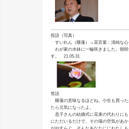
投語（写真）
すいれん（睡蓮）→花言葉：清純な心
わが家の水鉢に一輪咲きました。朝咲
す。 21.05.31
答語
睡蓮の意味なるほどね。小生も買った
たら元気になったよ。
息子さんの結婚式に花束の代わりにも
にただいるだけで、その場の空気があか
がやすらぐ、そんなあなたににわたしも