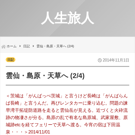
人生旅人
ホーム
日記
雲仙・島原・天草へ (2/4)
日記
2014年11月1日
雲仙・島原・天草へ (2/4)
＜茨城は「がんばっぺ茨城」と言うけど長崎は「がんばらん
ば長崎」と言うんだ。再びレンタカーに乗り込む。問題の諫
早湾干拓堤防道路を走ると雲仙岳が見える。近づくと火砕流
跡の物凄さが分る。島原の乱で有名な島原城、武家屋敷、原
城跡etcを経てフェリーで天草へ渡る。今宵の宿は下田温
泉・・・＞2014/11/01