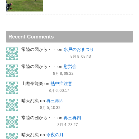
Recent Comments
常陸の圀から・・
on
水戸のおまつり
8月 8, 08:43
常陸の圀から・・
on
慰労会
8月 8, 08:22
山遊亭能楽
on
熱中症注意
8月 6, 00:17
晴天乱流
on
再三再四
8月 5, 10:32
常陸の圀から・・
on
再三再四
8月 4, 23:27
晴天乱流
on
今夜の月