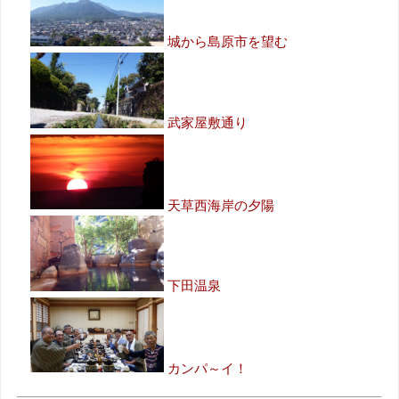
城から島原市を望む
武家屋敷通り
天草西海岸の夕陽
下田温泉
カンパ～イ！