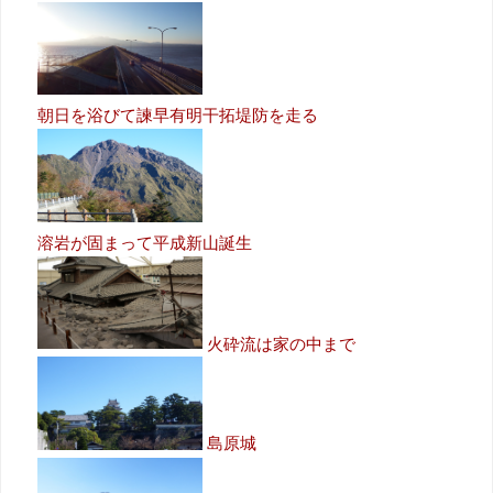
朝日を浴びて諫早有明干拓堤防を走る
溶岩が固まって平成新山誕生
火砕流は家の中まで
島原城