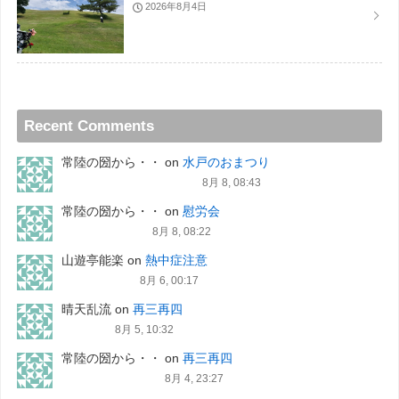
2026年8月4日
Recent Comments
常陸の圀から・・
on
水戸のおまつり
8月 8, 08:43
常陸の圀から・・
on
慰労会
8月 8, 08:22
山遊亭能楽
on
熱中症注意
8月 6, 00:17
晴天乱流
on
再三再四
8月 5, 10:32
常陸の圀から・・
on
再三再四
8月 4, 23:27