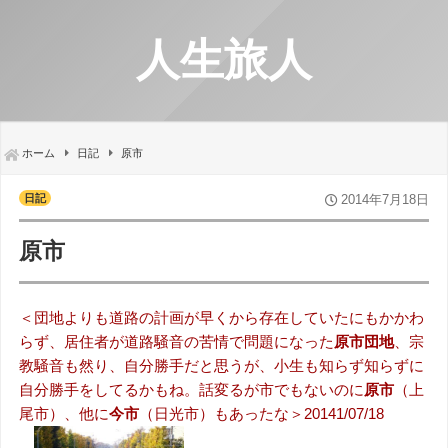
人生旅人
ホーム
日記
原市
日記
2014年7月18日
原市
＜団地よりも道路の計画が早くから存在していたにもかかわ
らず、居住者が道路騒音の苦情で問題になった
原市団地
、宗
教騒音も然り、自分勝手だと思うが、小生も知らず知らずに
自分勝手をしてるかもね。話変るが市でもないのに
原市
（上
尾市）、他に
今市
（日光市）もあったな＞20141/07/18