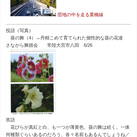
団地の中を走る栗橋線
投語（写真）
葵の舞（4）→丹精こめて育てられた個性的な葵の花達
さながら舞踏会 常陸大宮市八田 6/26
答語
花びらが真紅と白、も一つが薄黄色、葵の舞は続く。一体
何種類ぐらいあるのだろう、各々名前もあるんでしょうね／