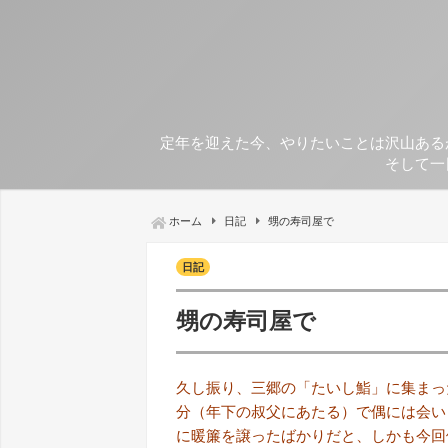
定年を迎えた今、やりたいことは沢山ある
そして一
ホーム
日記
甥の寿司屋で
日記
甥の寿司屋で
久し振り、三郷の「たいし鮨」に集まっ
分（年下の叔父にあたる）で偶には会い
に暖簾を譲ったばかりだと、しかも今回