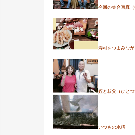
今回の集合写真（
寿司をつまみなが
姪と叔父（ひとつ
いつもの水槽