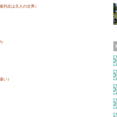
後列左は主人の次男）
ら
違い）