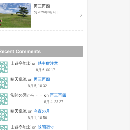
再三再四
2026年8月4日
Recent Comments
山遊亭能楽
on
熱中症注意
8月 6, 00:17
晴天乱流
on
再三再四
8月 5, 10:32
常陸の圀から・・
on
再三再四
8月 4, 23:27
晴天乱流
on
今夜の月
8月 1, 10:56
山遊亭能楽
on
笠間宿で