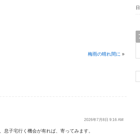
日
ア
ー
梅雨の晴れ間に
»
カ
イ
ブ
2026年7月8日 9:16 AM
、息子宅行く機会が有れば、寄ってみます。