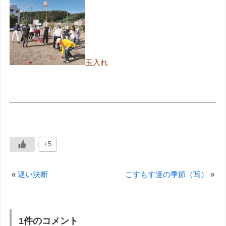
玉入れ
+5
«
遅い決断
こすもす達の季節（写）
»
1件のコメント