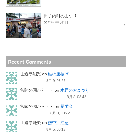
田子内町のまつり
2026年8月5日
Recent Comments
山遊亭能楽
on
鮎の唐揚げ
8月 9, 08:23
常陸の圀から・・
on
水戸のおまつり
8月 8, 08:43
常陸の圀から・・
on
慰労会
8月 8, 08:22
山遊亭能楽
on
熱中症注意
8月 6, 00:17