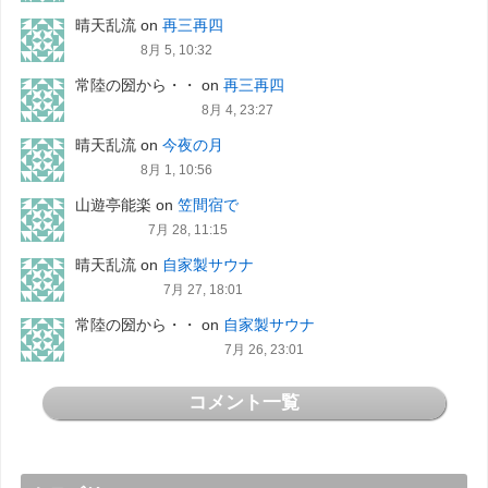
晴天乱流
on
再三再四
8月 5, 10:32
常陸の圀から・・
on
再三再四
8月 4, 23:27
晴天乱流
on
今夜の月
8月 1, 10:56
山遊亭能楽
on
笠間宿で
7月 28, 11:15
晴天乱流
on
自家製サウナ
7月 27, 18:01
常陸の圀から・・
on
自家製サウナ
7月 26, 23:01
コメント一覧