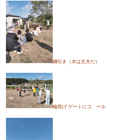
綱引き（木は丈夫だ）
輪投げ ゲートにコ゚ール