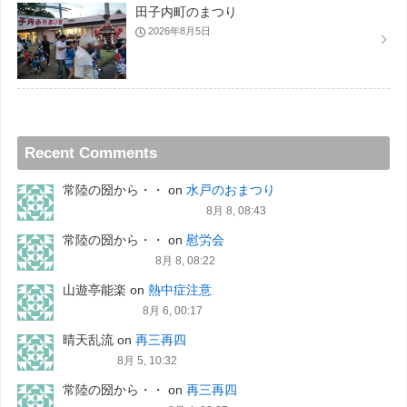
田子内町のまつり
2026年8月5日
Recent Comments
常陸の圀から・・
on
水戸のおまつり
8月 8, 08:43
常陸の圀から・・
on
慰労会
8月 8, 08:22
山遊亭能楽
on
熱中症注意
8月 6, 00:17
晴天乱流
on
再三再四
8月 5, 10:32
常陸の圀から・・
on
再三再四