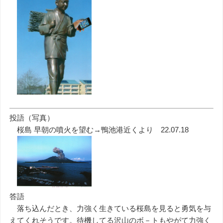
投語（写真）
桜島 早朝の噴火を望む→鴨池港近くより 22.07.18
答語
落ち込んだとき、力強く生きている桜島を見ると勇気を与
えてくれそうです。待機してる沢山のボ－トもやがて力強く