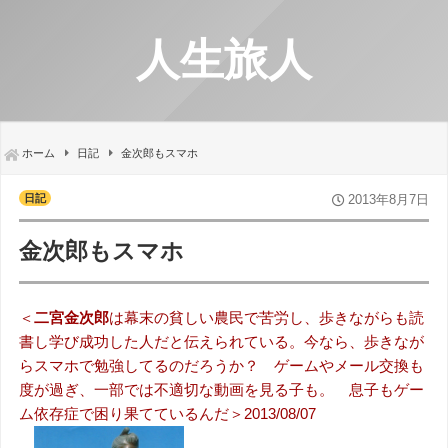
人生旅人
ホーム
日記
金次郎もスマホ
日記
2013年8月7日
金次郎もスマホ
＜
二宮金次郎
は幕末の貧しい農民で苦労し、歩きながらも読
書し学び成功した人だと伝えられている。今なら、歩きなが
らスマホで勉強してるのだろうか？ ゲームやメール交換も
度が過ぎ、一部では不適切な動画を見る子も。 息子もゲー
ム依存症で困り果てているんだ＞2013/08/07