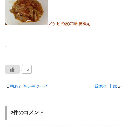
アケビの皮の味噌和え
+5
«
枯れたキンモクセイ
緑窓会 出席
»
2件のコメント