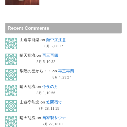
Recent Comments
山遊亭能楽
on
熱中症注意
8月 6, 00:17
晴天乱流
on
再三再四
8月 5, 10:32
常陸の圀から・・
on
再三再四
8月 4, 23:27
晴天乱流
on
今夜の月
8月 1, 10:56
山遊亭能楽
on
笠間宿で
7月 28, 11:15
晴天乱流
on
自家製サウナ
7月 27, 18:01