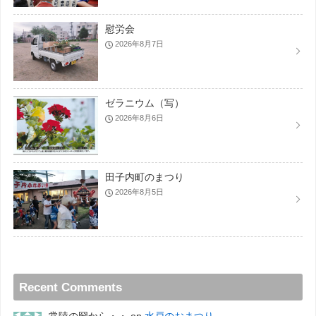
慰労会
2026年8月7日
ゼラニウム（写）
2026年8月6日
田子内町のまつり
2026年8月5日
Recent Comments
常陸の圀から・・
on
水戸のおまつり