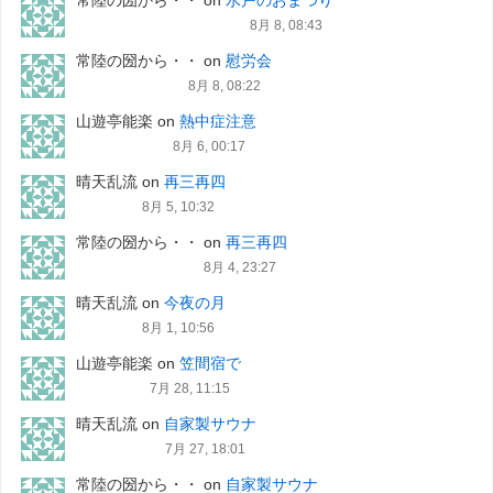
8月 8, 08:43
常陸の圀から・・
on
慰労会
8月 8, 08:22
山遊亭能楽
on
熱中症注意
8月 6, 00:17
晴天乱流
on
再三再四
8月 5, 10:32
常陸の圀から・・
on
再三再四
8月 4, 23:27
晴天乱流
on
今夜の月
8月 1, 10:56
山遊亭能楽
on
笠間宿で
7月 28, 11:15
晴天乱流
on
自家製サウナ
7月 27, 18:01
常陸の圀から・・
on
自家製サウナ