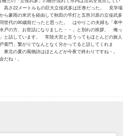
吉幾三の「立佞武多」の曲が流れて市内は活気を見出してい
 高さ22メートルもの巨大立佞武多は圧巻だった。 見学場
から豪雨の米沢を経由して秋田の竿灯と五所川原の立佞武多
同世代の80歳前だったと思った。 はやりこの夫婦も「車中
水戸の方、お世話になりました・・」と別れの挨拶。 俺っ
」と話しています。 常陸大宮と言うってもほとんどの旅人
戸黄門」繋がりでなんとなく分かってると話してくれま
。 東北の夏の風物詩はほとんどが今夜で終わりですね・。
会だね・。