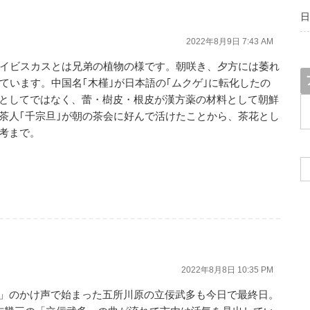
日
2022年8月9日 7:43 AM
ハイビスカスとは兄弟の植物の様です。朝咲き、夕方には萎れ
ています。中国名｢木槿｣が日本語の｢ムクゲ｣に転化したの
としてではなく、蕾・樹皮・根皮が漢方薬の材料として朝鮮
ア
ー
茶人｢千宗旦｣が朝の茶会に好んで活けたことから、茶花とし
カ
考まで。
イ
ブ
2022年8月8日 10:35 PM
」のかけ声で始まった五所川原の立佞武多も今日で最終日。