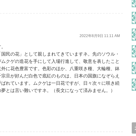
2022年8月9日 11:11 AM
す。
「国民の花」として親しまれてきていますネ。先のソウル・
がムクゲの造花を手にして入場行進して、敬意を表したこと
意外に花色豊富です。色彩のほか、八重咲き種、大輪種、鉢
千宗旦が好んだ白色で底紅のものは、日本の国旗になぞらえ
呼ばれています。ムクゲは一日花ですが、日々次々に咲き続
の夢とは言い難いですネ。（長文になって済みません。）