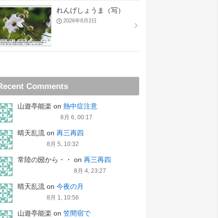
れんげしょうま（写）
2026年8月2日
Recent Comments
山遊亭能楽
on
熱中症注意
8月 6, 00:17
晴天乱流
on
再三再四
8月 5, 10:32
常陸の圀から・・
on
再三再四
8月 4, 23:27
晴天乱流
on
今夜の月
8月 1, 10:56
山遊亭能楽
on
笠間宿で