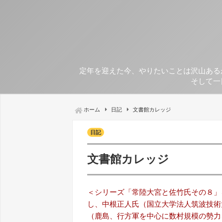
定年を迎えた今、やりたいことは沢山ある
そして一
ホーム
日記
文書館カレッジ
日記
文書館カレッジ
＜シリーズ「常陸大宮と佐竹氏その８」
し、中根正人氏（国立大学法人筑波技術
（鹿島、行方軍を中心に数村規模の勢力