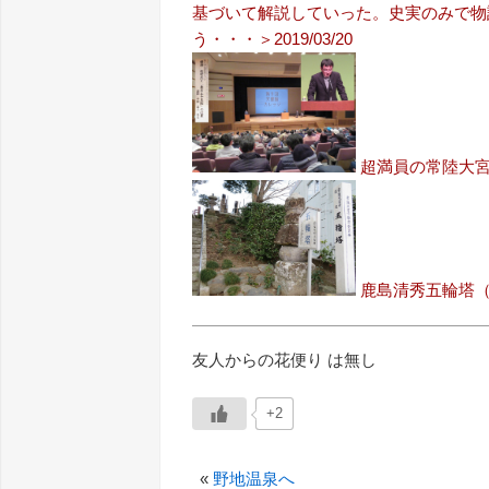
基づいて解説していった。史実のみで物
う・・・＞2019/03/20
超満員の常陸大
鹿島清秀五輪塔（
友人からの花便り は無し
+2
«
野地温泉へ