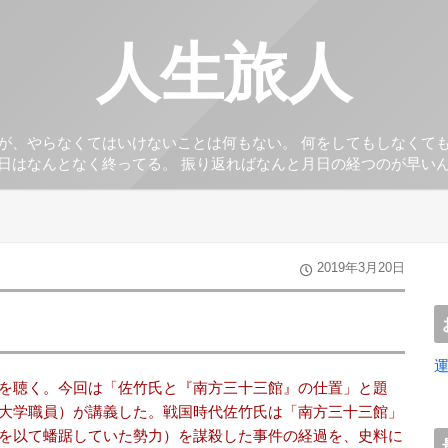
人生旅人
が、やらなくてはいけないことは何もない。 何をしてもしなくて
日はなんとなく終ってる。 振り返ればなんと月日の経つのが早い
2019年3月20日
を聴く。今回は「佐竹氏と『南方三十三館』の仕置」と題
大学職員）が講義した。戦国時代佐竹氏は「南方三十三館」
を以て蟠踞していた勢力）を謀殺した事件の経過を、史料に