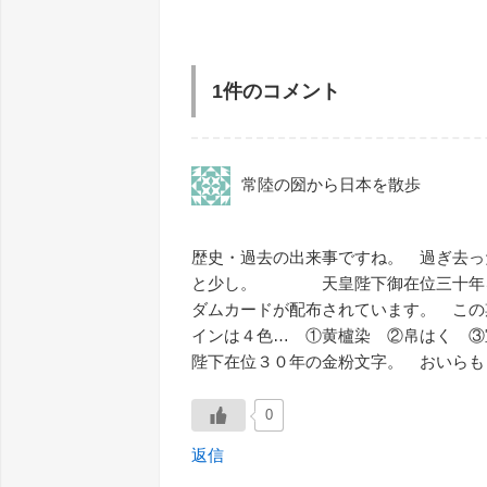
1件のコメント
常陸の圀から日本を散歩
歴史・過去の出来事ですね。 過ぎ去っ
と少し。 天皇陛下御在位三十年を記
ダムカードが配布されています。 この
インは４色… ①黄櫨染 ②帛はく ③
陛下在位３０年の金粉文字。 おい
0
返信