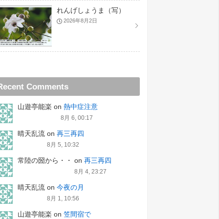
れんげしょうま（写）
2026年8月2日
Recent Comments
山遊亭能楽
on
熱中症注意
8月 6, 00:17
晴天乱流
on
再三再四
8月 5, 10:32
常陸の圀から・・
on
再三再四
8月 4, 23:27
晴天乱流
on
今夜の月
8月 1, 10:56
山遊亭能楽
on
笠間宿で