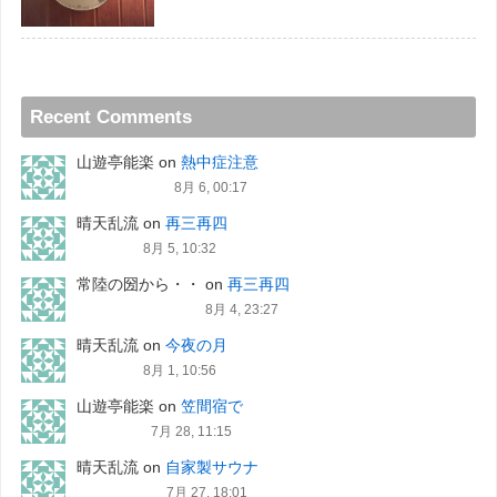
Recent Comments
山遊亭能楽
on
熱中症注意
8月 6, 00:17
晴天乱流
on
再三再四
8月 5, 10:32
常陸の圀から・・
on
再三再四
8月 4, 23:27
晴天乱流
on
今夜の月
8月 1, 10:56
山遊亭能楽
on
笠間宿で
7月 28, 11:15
晴天乱流
on
自家製サウナ
7月 27, 18:01