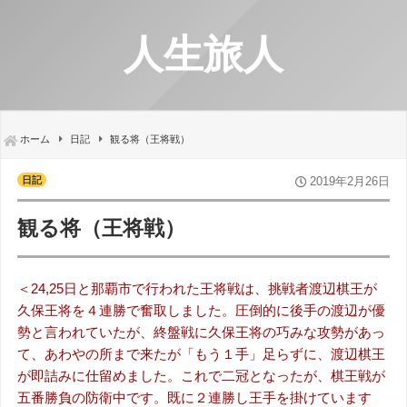
人生旅人
ホーム
日記
観る将（王将戦）
日記
2019年2月26日
観る将（王将戦）
＜24,25日と那覇市で行われた王将戦は、挑戦者渡辺棋王が
久保王将を４連勝で奮取しました。圧倒的に後手の渡辺が優
勢と言われていたが、終盤戦に久保王将の巧みな攻勢があっ
て、あわやの所まで来たが「もう１手」足らずに、渡辺棋王
が即詰みに仕留めました。これで二冠となったが、棋王戦が
五番勝負の防衛中です。既に２連勝し王手を掛けています