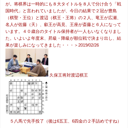
が。将棋界は一時的にも８大タイトルを８人で分け合う「戦
国時代」と言われていましたが、今日の結果で２冠が豊島
（棋聖・王位）と渡辺（棋王・王将）の２人、竜王が広瀬、
名人が佐藤（天）、叡王が高見、王座が斎藤と６人になって
います。４０歳台のタイトル保持者が一人もいなくなりまし
た。いよいよ年度末、昇級・降級が順位戦で決まり出し、結
果が楽しみになってきました・・・＞2019/02/26
久保王将対渡辺棋王
５八馬で先手投了（後は6五王、6四金の２手詰めですね）