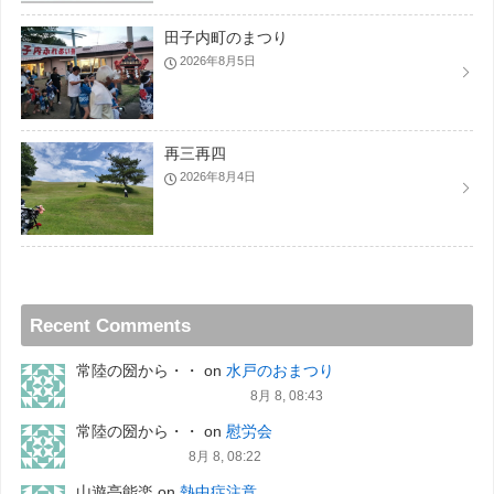
田子内町のまつり
2026年8月5日
再三再四
2026年8月4日
Recent Comments
常陸の圀から・・
on
水戸のおまつり
8月 8, 08:43
常陸の圀から・・
on
慰労会
8月 8, 08:22
山遊亭能楽
on
熱中症注意