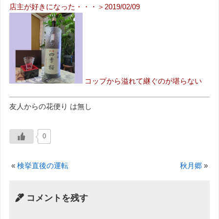
店主が好きになった・・・＞2019/02/09
コップから溢れて継ぐのが堪らない
友人からの花便り は無し
0
«
検挙直後の運転
秋月郷
»
コメントを残す