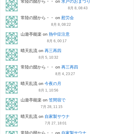
常陸の圀から・・
on
水戸のおまつり
8月 8, 08:43
常陸の圀から・・
on
慰労会
8月 8, 08:22
山遊亭能楽
on
熱中症注意
8月 6, 00:17
晴天乱流
on
再三再四
8月 5, 10:32
常陸の圀から・・
on
再三再四
8月 4, 23:27
晴天乱流
on
今夜の月
8月 1, 10:56
山遊亭能楽
on
笠間宿で
7月 28, 11:15
晴天乱流
on
自家製サウナ
7月 27, 18:01
常陸の圀から・・
on
自家製サウナ