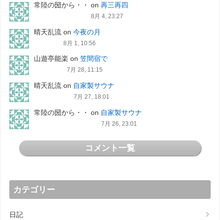
常陸の圀から・・
on
再三再四
8月 4, 23:27
晴天乱流
on
今夜の月
8月 1, 10:56
山遊亭能楽
on
笠間宿で
7月 28, 11:15
晴天乱流
on
自家製サウナ
7月 27, 18:01
常陸の圀から・・
on
自家製サウナ
7月 26, 23:01
コメント一覧
カテゴリー
日記