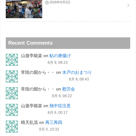
2026年8月5日
Recent Comments
山遊亭能楽
on
鮎の唐揚げ
8月 9, 08:23
常陸の圀から・・
on
水戸のおまつり
8月 8, 08:43
常陸の圀から・・
on
慰労会
8月 8, 08:22
山遊亭能楽
on
熱中症注意
8月 6, 00:17
晴天乱流
on
再三再四
8月 5, 10:32