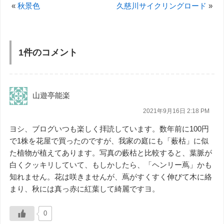
«
秋景色
久慈川サイクリングロード
»
1件のコメント
山遊亭能楽
2021年9月16日 2:18 PM
ヨシ、ブログいつも楽しく拝読しています。数年前に100円
で1株を花屋で買ったのですが、我家の庭にも「薮枯」に似
た植物が植えてあります。写真の藪枯と比較すると、葉脈が
白くクッキリしていて、もしかしたら、「ヘンリー蔦」かも
知れません。花は咲きませんが、蔦がすくすく伸びて木に絡
まり、秋には真っ赤に紅葉して綺麗ですヨ。
0