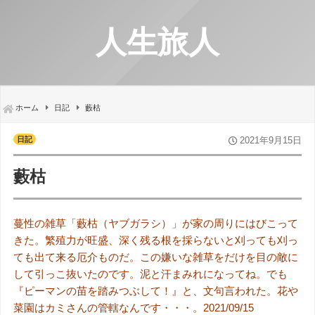
人生旅人
ホーム
日記
藪枯
日記
2021年9月15日
藪枯
蔓性の雑草「藪枯（ヤブガラシ）」が家の周りにはびこって
きた。繁殖力が旺盛、深く残る根を採らないと刈っても刈っ
ても出て来る厄介ものだ。この嫌いな雑草をだけを目の敵に
して引っこ抜いたのです。泥と汗まみれになってね。でも
『ピーマンの苗を踏みつぶして！』と、文句言われた。花や
菜園はカミさんの管轄なんです・・・。2021/09/15