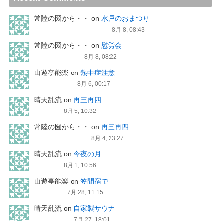
常陸の圀から・・
on
水戸のおまつり
8月 8, 08:43
常陸の圀から・・
on
慰労会
8月 8, 08:22
山遊亭能楽
on
熱中症注意
8月 6, 00:17
晴天乱流
on
再三再四
8月 5, 10:32
常陸の圀から・・
on
再三再四
8月 4, 23:27
晴天乱流
on
今夜の月
8月 1, 10:56
山遊亭能楽
on
笠間宿で
7月 28, 11:15
晴天乱流
on
自家製サウナ
7月 27, 18:01