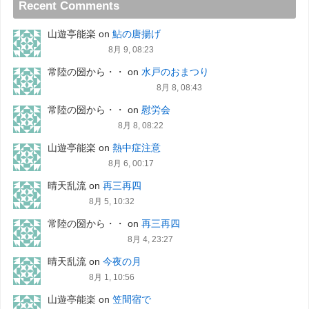
Recent Comments
山遊亭能楽
on
鮎の唐揚げ
8月 9, 08:23
常陸の圀から・・
on
水戸のおまつり
8月 8, 08:43
常陸の圀から・・
on
慰労会
8月 8, 08:22
山遊亭能楽
on
熱中症注意
8月 6, 00:17
晴天乱流
on
再三再四
8月 5, 10:32
常陸の圀から・・
on
再三再四
8月 4, 23:27
晴天乱流
on
今夜の月
8月 1, 10:56
山遊亭能楽
on
笠間宿で