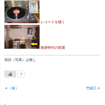
レコードを聴く
独身時代の部屋
投語（写真）は無し
0
«
（仮）
竹細工
»