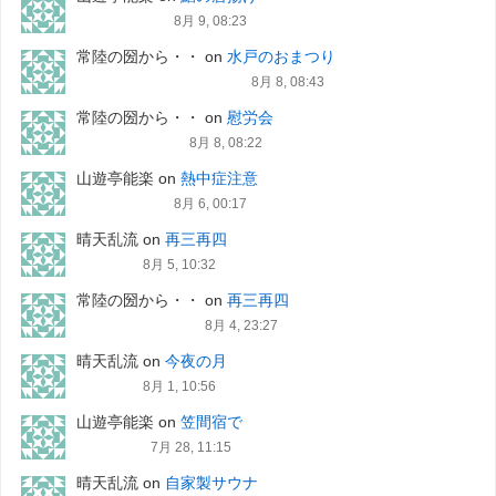
8月 9, 08:23
常陸の圀から・・
on
水戸のおまつり
8月 8, 08:43
常陸の圀から・・
on
慰労会
8月 8, 08:22
山遊亭能楽
on
熱中症注意
8月 6, 00:17
晴天乱流
on
再三再四
8月 5, 10:32
常陸の圀から・・
on
再三再四
8月 4, 23:27
晴天乱流
on
今夜の月
8月 1, 10:56
山遊亭能楽
on
笠間宿で
7月 28, 11:15
晴天乱流
on
自家製サウナ