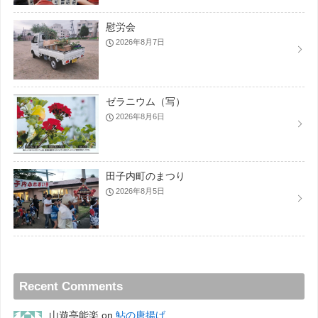
慰労会
2026年8月7日
ゼラニウム（写）
2026年8月6日
田子内町のまつり
2026年8月5日
Recent Comments
山遊亭能楽
on
鮎の唐揚げ