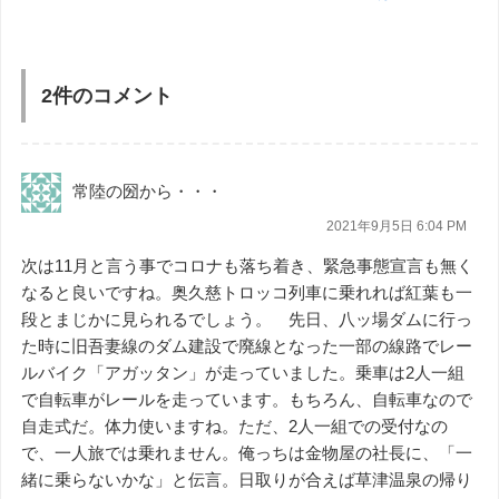
2件のコメント
常陸の圀から・・・
2021年9月5日 6:04 PM
次は11月と言う事でコロナも落ち着き、緊急事態宣言も無く
なると良いですね。奥久慈トロッコ列車に乗れれば紅葉も一
段とまじかに見られるでしょう。 先日、八ッ場ダムに行っ
た時に旧吾妻線のダム建設で廃線となった一部の線路でレー
ルバイク「アガッタン」が走っていました。乗車は2人一組
で自転車がレールを走っています。もちろん、自転車なので
自走式だ。体力使いますね。ただ、2人一組での受付なの
で、一人旅では乗れません。俺っちは金物屋の社長に、「一
緒に乗らないかな」と伝言。日取りが合えば草津温泉の帰り