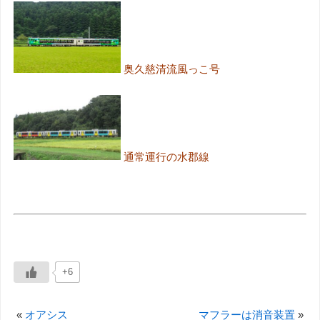
奥久慈清流風っこ号
通常運行の水郡線
+6
«
オアシス
マフラーは消音装置
»