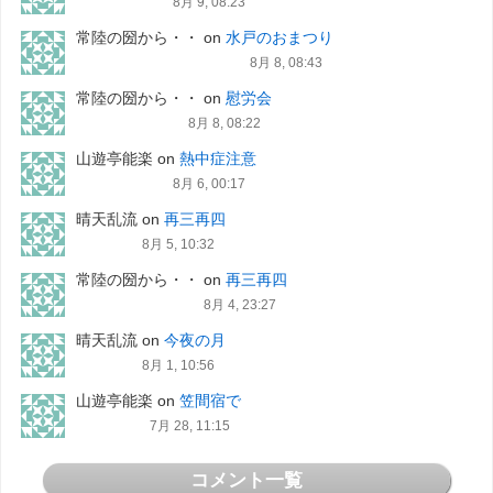
8月 9, 08:23
常陸の圀から・・
on
水戸のおまつり
8月 8, 08:43
常陸の圀から・・
on
慰労会
8月 8, 08:22
山遊亭能楽
on
熱中症注意
8月 6, 00:17
晴天乱流
on
再三再四
8月 5, 10:32
常陸の圀から・・
on
再三再四
8月 4, 23:27
晴天乱流
on
今夜の月
8月 1, 10:56
山遊亭能楽
on
笠間宿で
7月 28, 11:15
コメント一覧