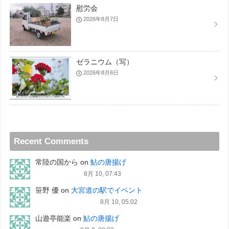
慰労会
2026年8月7日
ゼラニウム（写）
2026年8月6日
Recent Comments
常陸の国から
on
鮎の唐揚げ
8月 10, 07:43
笹野 優
on
大宮道の駅でイベント
8月 10, 05:02
山遊亭能楽
on
鮎の唐揚げ