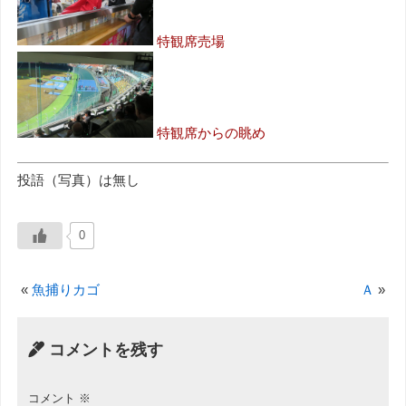
特観席売場
特観席からの眺め
投語（写真）は無し
0
«
魚捕りカゴ
Ａ
»
コメントを残す
コメント
※