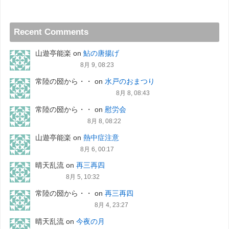
Recent Comments
山遊亭能楽
on
鮎の唐揚げ
8月 9, 08:23
常陸の圀から・・
on
水戸のおまつり
8月 8, 08:43
常陸の圀から・・
on
慰労会
8月 8, 08:22
山遊亭能楽
on
熱中症注意
8月 6, 00:17
晴天乱流
on
再三再四
8月 5, 10:32
常陸の圀から・・
on
再三再四
8月 4, 23:27
晴天乱流
on
今夜の月