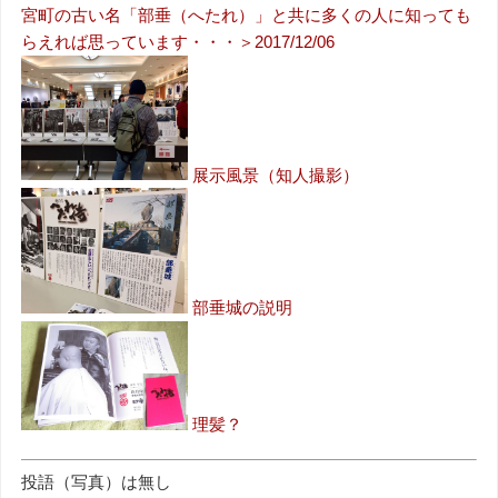
宮町の古い名「部垂（へたれ）」と共に多くの人に知っても
らえれば思っています・・・＞2017/12/06
展示風景（知人撮影）
部垂城の説明
理髪？
投語（写真）は無し