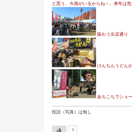
と思う、今孫がいるからね～。来年は危うし・
賑わう出店通り
けんちんうどん
あちこちでショ
投語（写真）は無し
0