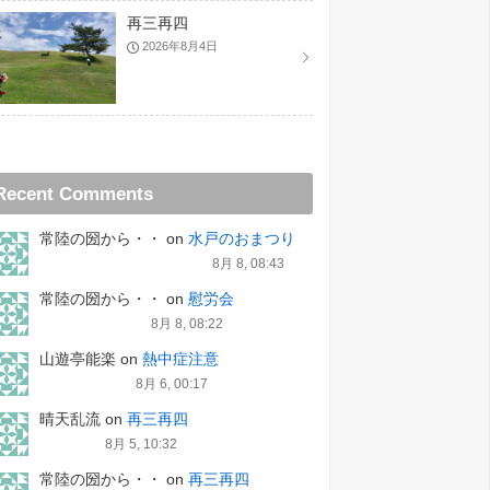
再三再四
2026年8月4日
Recent Comments
常陸の圀から・・
on
水戸のおまつり
8月 8, 08:43
常陸の圀から・・
on
慰労会
8月 8, 08:22
山遊亭能楽
on
熱中症注意
8月 6, 00:17
晴天乱流
on
再三再四
8月 5, 10:32
常陸の圀から・・
on
再三再四