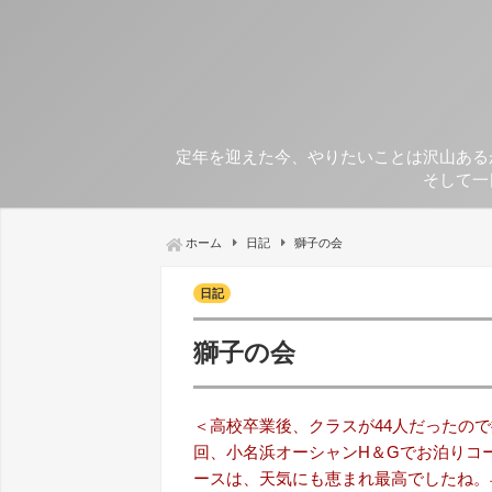
定年を迎えた今、やりたいことは沢山ある
そして一
ホーム
日記
獅子の会
日記
獅子の会
＜高校卒業後、クラスが44人だったの
回、小名浜オーシャンH＆Gでお泊りコ
ースは、天気にも恵まれ最高でしたね。早く