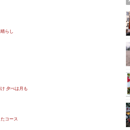
見晴らし
け 夕べは月も
したコース