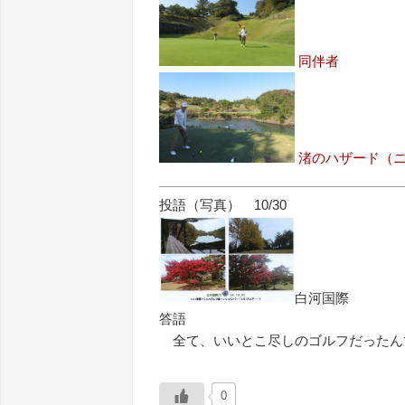
同伴者
渚のハザード（
投語（写真） 10/30
白河国際
答語
全て、いいとこ尽しのゴルフだったん
0