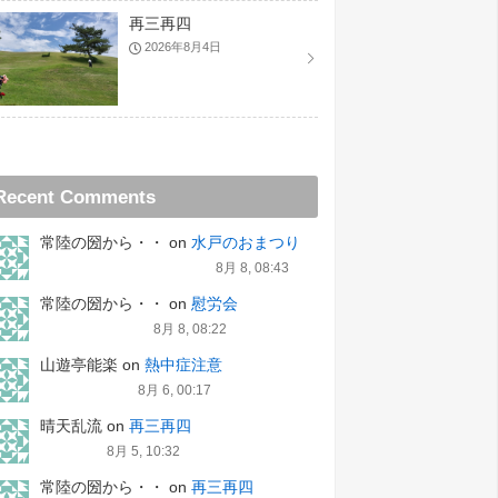
再三再四
2026年8月4日
Recent Comments
常陸の圀から・・
on
水戸のおまつり
8月 8, 08:43
常陸の圀から・・
on
慰労会
8月 8, 08:22
山遊亭能楽
on
熱中症注意
8月 6, 00:17
晴天乱流
on
再三再四
8月 5, 10:32
常陸の圀から・・
on
再三再四