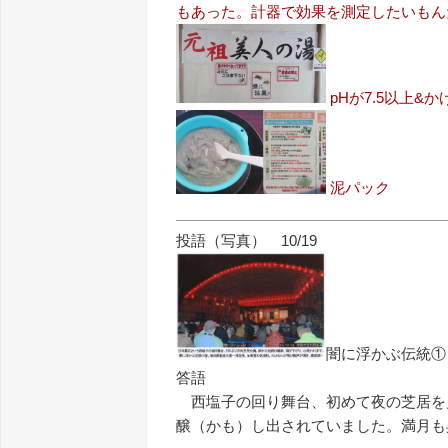
もあった。計器で効果を測定したいもんだ・・
pHが7.5以上&か
泥パック
投語（写真） 10/19
闇に浮かぶ伝統①
答語
西塩子の回り舞台、初めて夜の芝居を
醸（かも）し出されていました。満月も