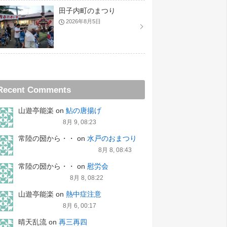
田子内町のまつり
2026年8月5日
Recent Comments
山遊亭能楽
on
鮎の唐揚げ
8月 9, 08:23
常陸の圀から・・
on
水戸のおまつり
8月 8, 08:43
常陸の圀から・・
on
慰労会
8月 8, 08:22
山遊亭能楽
on
熱中症注意
8月 6, 00:17
晴天乱流
on
再三再四