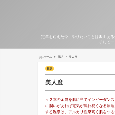
定年を迎えた今、やりたいことは沢山ある
そして一
ホーム
日記
美人度
日記
美人度
＜２本の金属を肌に当てインピーダンス
に潤いがあれば電気が流れ易くなる原理
する温泉は、アルカリ性泉高く肌をつる