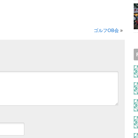
ゴルフOB会
»