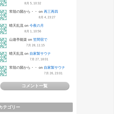
8月 5, 10:32
常陸の圀から・・
on
再三再四
8月 4, 23:27
晴天乱流
on
今夜の月
8月 1, 10:56
山遊亭能楽
on
笠間宿で
7月 28, 11:15
晴天乱流
on
自家製サウナ
7月 27, 18:01
常陸の圀から・・
on
自家製サウナ
7月 26, 23:01
コメント一覧
カテゴリー