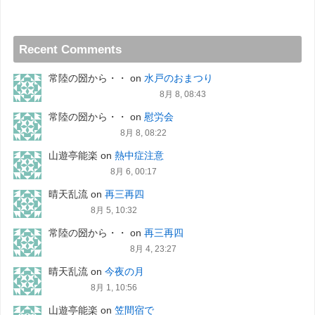
Recent Comments
常陸の圀から・・
on
水戸のおまつり
8月 8, 08:43
常陸の圀から・・
on
慰労会
8月 8, 08:22
山遊亭能楽
on
熱中症注意
8月 6, 00:17
晴天乱流
on
再三再四
8月 5, 10:32
常陸の圀から・・
on
再三再四
8月 4, 23:27
晴天乱流
on
今夜の月
8月 1, 10:56
山遊亭能楽
on
笠間宿で