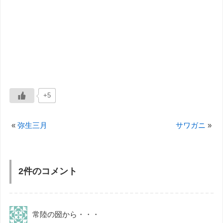
+5
«
弥生三月
サワガニ
»
2件のコメント
常陸の圀から・・・