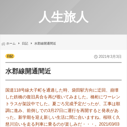
人生旅人
ホーム
日記
水郡線開通間近
日記
2021年3月3日
水郡線開通間近
国道118号線大子町を通過した時、袋田駅方向に迂回、崩壊
した鉄橋の復旧具合を再び覗いてみました。橋桁にワーレン
トラスが架設中でした。夏ごろ完成予定だったが、工事は順
調に進み、前倒しでの3月27日に運行を再開すると発表があ
った。新学期を迎え新しい生活に間に合いますね。桜咲く久
慈川沿いを走る列車に乗るのが楽しみだ・・・。2021/03/03