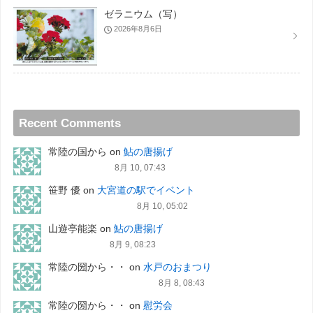
ゼラニウム（写）
2026年8月6日
Recent Comments
常陸の国から
on
鮎の唐揚げ
8月 10, 07:43
笹野 優
on
大宮道の駅でイベント
8月 10, 05:02
山遊亭能楽
on
鮎の唐揚げ
8月 9, 08:23
常陸の圀から・・
on
水戸のおまつり
8月 8, 08:43
常陸の圀から・・
on
慰労会