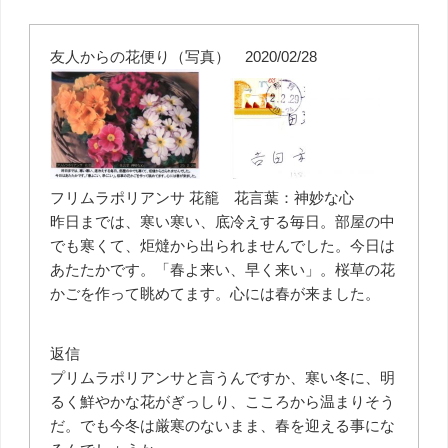
友人からの花便り（写真） 2020/02/28
フリムラポリアンサ 花籠 花言葉：神妙な心
昨日までは、寒い寒い、底冷えする毎日。部屋の中
でも寒くて、炬燵から出られませんでした。今日は
あたたかです。「春よ来い、早く来い」。桜草の花
かごを作って眺めてます。心には春が来ました。
返信
プリムラポリアンサと言うんですか、寒い冬に、明
るく鮮やかな花がぎっしり、こころから温まりそう
だ。でも今冬は厳寒のないまま、春を迎える事にな