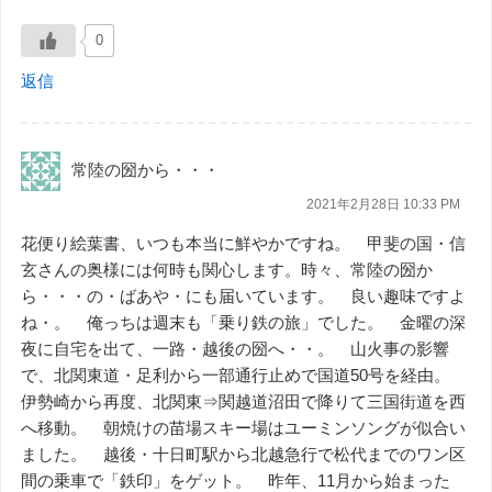
0
返信
常陸の圀から・・・
2021年2月28日 10:33 PM
花便り絵葉書、いつも本当に鮮やかですね。 甲斐の国・信
玄さんの奥様には何時も関心します。時々、常陸の圀か
ら・・・の・ばあや・にも届いています。 良い趣味ですよ
ね・。 俺っちは週末も「乗り鉄の旅」でした。 金曜の深
夜に自宅を出て、一路・越後の圀へ・・。 山火事の影響
で、北関東道・足利から一部通行止めで国道50号を経由。
伊勢崎から再度、北関東⇒関越道沼田で降りて三国街道を西
へ移動。 朝焼けの苗場スキー場はユーミンソングが似合い
ました。 越後・十日町駅から北越急行で松代までのワン区
間の乗車で「鉄印」をゲット。 昨年、11月から始まった