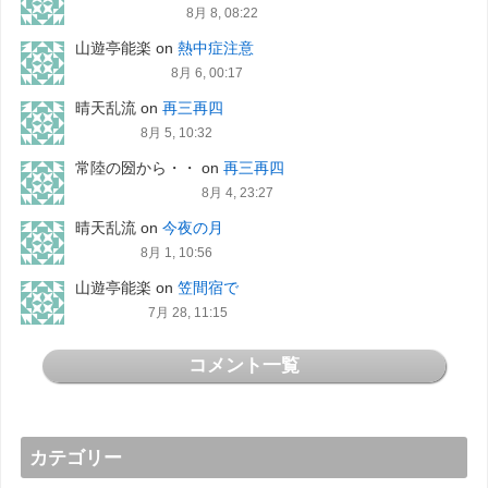
8月 8, 08:22
山遊亭能楽
on
熱中症注意
8月 6, 00:17
晴天乱流
on
再三再四
8月 5, 10:32
常陸の圀から・・
on
再三再四
8月 4, 23:27
晴天乱流
on
今夜の月
8月 1, 10:56
山遊亭能楽
on
笠間宿で
7月 28, 11:15
コメント一覧
カテゴリー