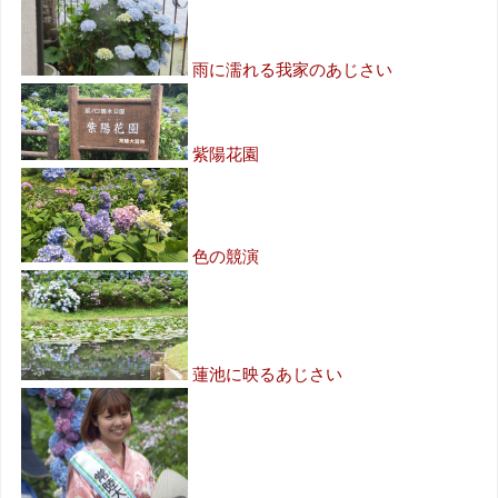
雨に濡れる我家のあじさい
紫陽花園
色の競演
蓮池に映るあじさい