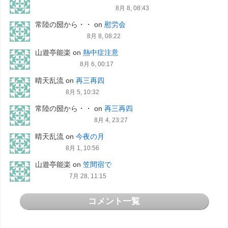
8月 8, 08:43
常陸の圀から・・
on
慰労会
8月 8, 08:22
山遊亭能楽
on
熱中症注意
8月 6, 00:17
晴天乱流
on
再三再四
8月 5, 10:32
常陸の圀から・・
on
再三再四
8月 4, 23:27
晴天乱流
on
今夜の月
8月 1, 10:56
山遊亭能楽
on
笠間宿で
7月 28, 11:15
コメント一覧