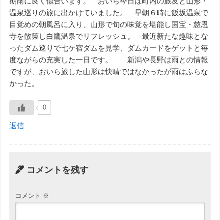
期雨に良く似合います。 おいら今日は町内の旅友と山形・
温泉巡りの旅に出かけていました。 早朝６時に飯坂温泉で
目覚めの朝風呂に入り、山形で旬の味覚を堪能し国宝・慈恩
寺を散策し白鷹温泉でリフレッシュ。 最近新たな趣味とな
ったダム巡りで七ケ宿ダムを見学、ダムカードをゲットと毎
度ながらの充実した一日です。 新潟や長野は雨との情報
ですが、おいら旅した山形は快晴ではなかったが雨はふらな
かった。
0
返信
コメントを残す
コメント
※