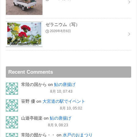
ゼラニウム（写）
2026年8月6日
Recent Comments
常陸の国から
on
鮎の唐揚げ
8月 10, 07:43
笹野 優
on
大宮道の駅でイベント
8月 10, 05:02
山遊亭能楽
on
鮎の唐揚げ
8月 9, 08:23
常陸の圀から・・
on
水戸のおまつり