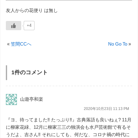
友人からの花便り は無し
+4
«
笠間CCへ
No Go To
»
1件のコメント
山遊亭和楽
2020年10月23日 11:13 PM
『ヨ、待ってました‼️ たっぷり‼️』古典落語も良いねぇ? 11月
に柳家花緑、12月に柳家三三の独演会も水戸芸術館で有るそ
うだよ、吉さん‼️ それにしても、何だな、コロナ禍の時代に