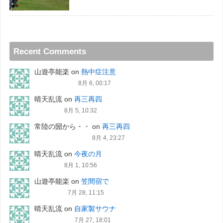
Recent Comments
山遊亭能楽
on
熱中症注意
8月 6, 00:17
晴天乱流
on
再三再四
8月 5, 10:32
常陸の圀から・・
on
再三再四
8月 4, 23:27
晴天乱流
on
今夜の月
8月 1, 10:56
山遊亭能楽
on
笠間宿で
7月 28, 11:15
晴天乱流
on
自家製サウナ
7月 27, 18:01