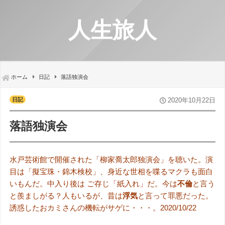
人生旅人
ホーム
日記
落語独演会
日記
2020年10月22日
落語独演会
水戸芸術館で開催された「柳家喬太郎独演会」を聴いた。演
目は「擬宝珠・錦木検校」、身近な世相を喋るマクラも面白
いもんだ。中入り後は ご存じ「紙入れ」だ。今は
不倫
と言う
と羨ましがる？人もいるが、昔は
浮気
と言って罪悪だった。
誘惑したおカミさんの機転がサゲに・・・。2020/10/22