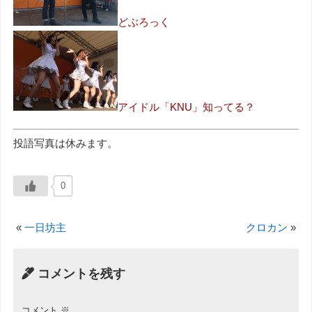
どぶろっく
アイドル「KNU」知ってる？
投語写真は休みます。
0
«
一日坊主
クロカン
»
コメントを残す
コメント
※