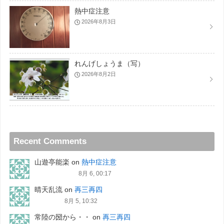
熱中症注意
2026年8月3日
れんげしょうま（写）
2026年8月2日
Recent Comments
山遊亭能楽
on
熱中症注意
8月 6, 00:17
晴天乱流
on
再三再四
8月 5, 10:32
常陸の圀から・・
on
再三再四