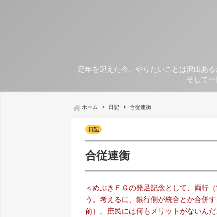
定年を迎えた今、やりたいことは沢山ある
そして一
ホーム
日記
合従連衡
日記
合従連衡
＜めぶきＦＧの発足記念として、両行（
う。考えるに、銀行側が統合とか合併す
前）。庶民には何もメリットがないんだ。そ