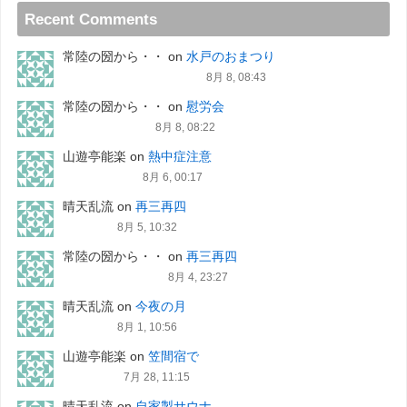
Recent Comments
常陸の圀から・・
on
水戸のおまつり
8月 8, 08:43
常陸の圀から・・
on
慰労会
8月 8, 08:22
山遊亭能楽
on
熱中症注意
8月 6, 00:17
晴天乱流
on
再三再四
8月 5, 10:32
常陸の圀から・・
on
再三再四
8月 4, 23:27
晴天乱流
on
今夜の月
8月 1, 10:56
山遊亭能楽
on
笠間宿で
7月 28, 11:15
晴天乱流
on
自家製サウナ