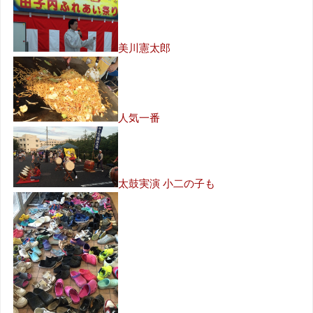
美川憲太郎
人気一番
太鼓実演 小二の子も