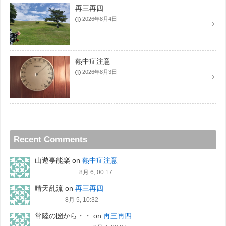
再三再四
2026年8月4日
熱中症注意
2026年8月3日
Recent Comments
山遊亭能楽
on
熱中症注意
8月 6, 00:17
晴天乱流
on
再三再四
8月 5, 10:32
常陸の圀から・・
on
再三再四