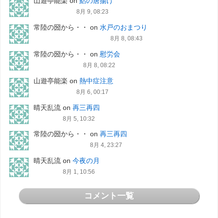
山遊亭能楽
on
鮎の唐揚げ
8月 9, 08:23
常陸の圀から・・
on
水戸のおまつり
8月 8, 08:43
常陸の圀から・・
on
慰労会
8月 8, 08:22
山遊亭能楽
on
熱中症注意
8月 6, 00:17
晴天乱流
on
再三再四
8月 5, 10:32
常陸の圀から・・
on
再三再四
8月 4, 23:27
晴天乱流
on
今夜の月
8月 1, 10:56
コメント一覧