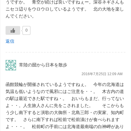
うですか。 青空が続けば良いですねぇー。深谷ネギさんも
ニセコ辺りをウロウロしているようです。 北の大地を楽し
んでください。
0
返信
常陸の圀から日本を散歩
2016年7月25日 12:09 AM
函館競輪が開催されているようですねぇ。 今年の北海道は
気温も低いようなので風邪にはご注意を・・。 木古内の道
の駅は最近できた駅ですね・。 おいらもまだ、行ってない
よ・・。人生旅人さんに先をこされました。 そこからも
う少し南下すると演歌の大御所・北島三郎・の実家、知内町
です。 さらに南下すれば松前で松前漬けが食べられます
よ・・・。 松前町の手前には北海道最南端の白神岬があり