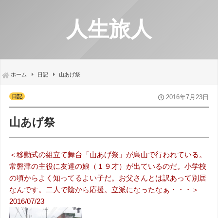
人生旅人
ホーム
日記
山あげ祭
日記
2016年7月23日
山あげ祭
＜移動式の組立て舞台「山あげ祭」が烏山で行われている。
常磐津の主役に友達の娘（１９才）が出ているのだ。小学校
の頃からよく知ってるよい子だ。お父さんとは訳あって別居
なんです。二人で陰から応援。立派になったなぁ・・・＞
2016/07/23