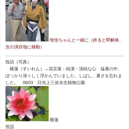
智佳ちゃんと一緒に（終ると即解体、
次の演目地に移動）
投語（写真）
睡蓮（すいれん）→花言葉：純潔・清純な心 猛暑の中、
ぽっかり清々しく浮かんでいました。しばし、暑さを忘れま
した。 08/03 日光上三依水生植物公園
睡蓮
答語