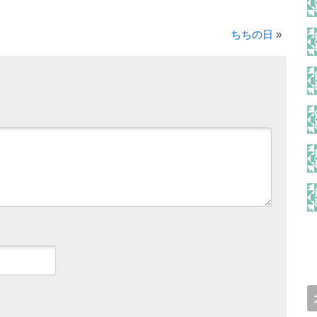
ちちの日
»