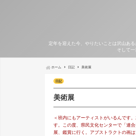
定年を迎えた今、やりたいことは沢山ある
そして一
ホーム
日記
美術展
日記
美術展
＜班内にもアーティストがいるんです。
す。この度、県民文化センターで「連合
展、鑑賞に行く。アブストラクトの画は素人