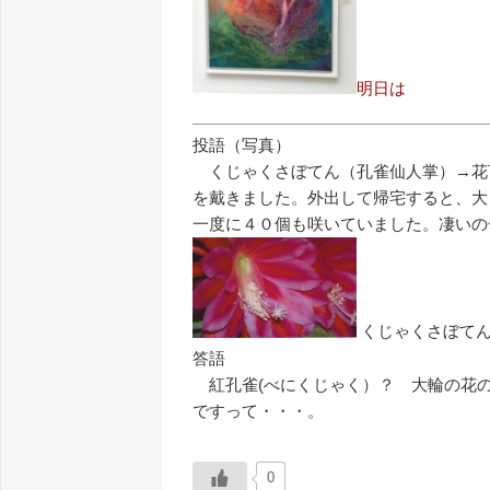
明日は
投語（写真）
くじゃくさぼてん（孔雀仙人掌）→花
を戴きました。外出して帰宅すると、大
一度に４０個も咲いていました。凄いの一
くじゃくさぼて
答語
紅孔雀(べにくじゃく）？ 大輪の花
ですって・・・。
0