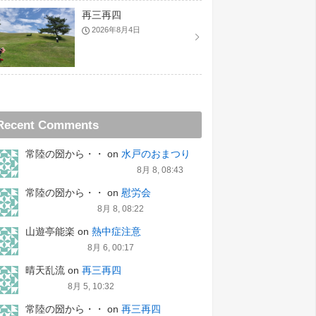
再三再四
2026年8月4日
Recent Comments
常陸の圀から・・
on
水戸のおまつり
8月 8, 08:43
常陸の圀から・・
on
慰労会
8月 8, 08:22
山遊亭能楽
on
熱中症注意
8月 6, 00:17
晴天乱流
on
再三再四
8月 5, 10:32
常陸の圀から・・
on
再三再四