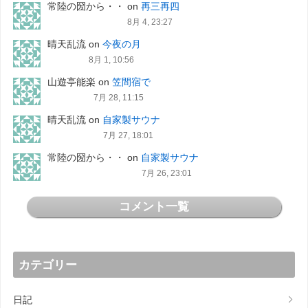
常陸の圀から・・
on
再三再四
8月 4, 23:27
晴天乱流
on
今夜の月
8月 1, 10:56
山遊亭能楽
on
笠間宿で
7月 28, 11:15
晴天乱流
on
自家製サウナ
7月 27, 18:01
常陸の圀から・・
on
自家製サウナ
7月 26, 23:01
コメント一覧
カテゴリー
日記