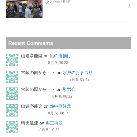
2026年8月5日
Recent Comments
山遊亭能楽
on
鮎の唐揚げ
8月 9, 08:23
常陸の圀から・・
on
水戸のおまつり
8月 8, 08:43
常陸の圀から・・
on
慰労会
8月 8, 08:22
山遊亭能楽
on
熱中症注意
8月 6, 00:17
晴天乱流
on
再三再四
8月 5, 10:32