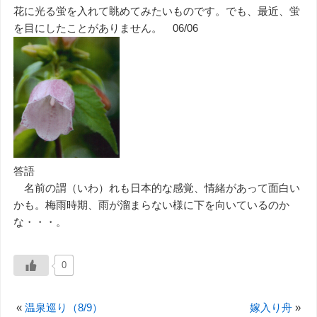
花に光る蛍を入れて眺めてみたいものです。でも、最近、蛍
を目にしたことがありません。 06/06
答語
名前の謂（いわ）れも日本的な感覚、情緒があって面白い
かも。梅雨時期、雨が溜まらない様に下を向いているのか
な・・・。
0
«
温泉巡り（8/9）
嫁入り舟
»