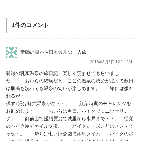
1件のコメント
常陸の圀から日本散歩の一人旅
2016年6月6日 12:11 AM
新緑の乳頭温泉の旅日記、楽しく読ませてもらいまし
た。 おいらの経験だと、ここの温泉の成分が強くて数日
は肌着も洗っても温泉の匂いが楽しめます。 嫁には嫌わ
れるが・・。
残す1湯は孫六温泉かな・・。 紅葉時期のチャレンジを
お勧めします。 おいらは今日、バイクでミニツーリン
グ。 御前山で饅頭買おて城里から水戸まで・・。 従弟
のバイク屋でオイル交換。 バイクシーズン前のメンテで
っせ・。 帰りは七ツ胴公園で休息タイム。 パイクのボ