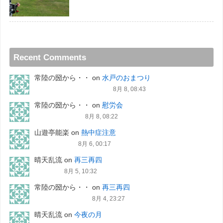
Recent Comments
常陸の圀から・・
on
水戸のおまつり
8月 8, 08:43
常陸の圀から・・
on
慰労会
8月 8, 08:22
山遊亭能楽
on
熱中症注意
8月 6, 00:17
晴天乱流
on
再三再四
8月 5, 10:32
常陸の圀から・・
on
再三再四
8月 4, 23:27
晴天乱流
on
今夜の月