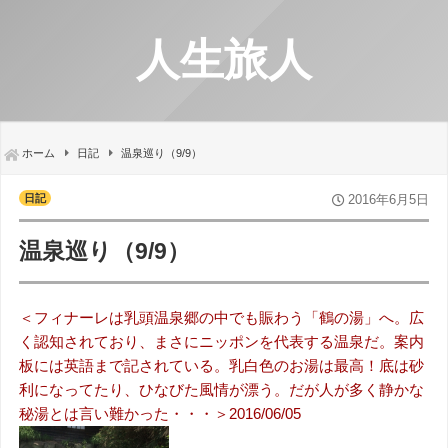
人生旅人
ホーム
日記
温泉巡り（9/9）
日記
2016年6月5日
温泉巡り（9/9）
＜フィナーレは乳頭温泉郷の中でも賑わう「鶴の湯」へ。広
く認知されており、まさにニッポンを代表する温泉だ。案内
板には英語まで記されている。乳白色のお湯は最高！底は砂
利になってたり、ひなびた風情が漂う。だが人が多く静かな
秘湯とは言い難かった・・・＞2016/06/05