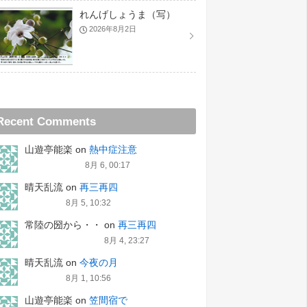
れんげしょうま（写）
2026年8月2日
Recent Comments
山遊亭能楽
on
熱中症注意
8月 6, 00:17
晴天乱流
on
再三再四
8月 5, 10:32
常陸の圀から・・
on
再三再四
8月 4, 23:27
晴天乱流
on
今夜の月
8月 1, 10:56
山遊亭能楽
on
笠間宿で