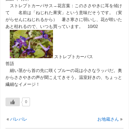
ストレプトカーパサス→花言葉：このささやきに耳を傾け
て 名前は「ねじれた果実」という意味だそうです。（実
がらせんにねじれるから） 暑さ寒さに弱いし、花が咲いた
あと枯れるので、いつも買っています。 10/02
ストレプトカーパス
答語
細い茎から首の先に咲くブルーの花は小さなラッパだ。奥
からささやきの声が聞こえてきそう。温室好きの、ちょっと
繊細なイメージ！
0
«
バレバレ
お地蔵さん
»