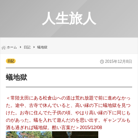
人生旅人
ホーム
日記
蟻地獄
日記
2015年12月8日
蟻地獄
＜常陸太田にある松倉山への道は荒れ放題で前に進めなかっ
た。途中、古寺で休んでいると、高い縁の下に蟻地獄を見つ
けた。お寺に住んでた子供の頃、やはり高い縁の下に同じも
のがあった。蟻を入れて遊んだのを思い出す。ギャンブルも
酒も過ぎれば蟻地獄。酷い言葉だ＞2015/12/08