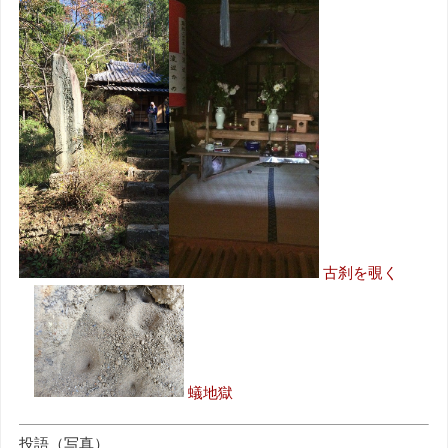
古刹を覗く
蟻地獄
投語（写真）