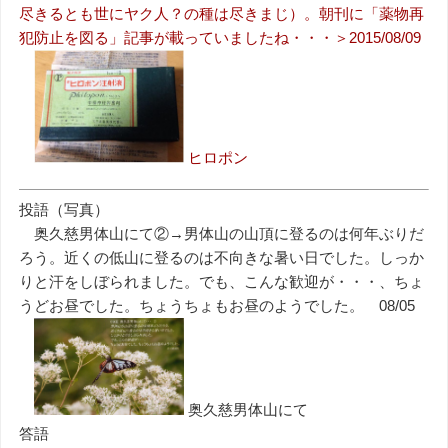
尽きるとも世にヤク人？の種は尽きまじ）。朝刊に「薬物再
犯防止を図る」記事が載っていましたね・・・＞2015/08/09
ヒロポン
投語（写真）
奥久慈男体山にて②→男体山の山頂に登るのは何年ぶりだ
ろう。近くの低山に登るのは不向きな暑い日でした。しっか
りと汗をしぼられました。でも、こんな歓迎が・・・、ちょ
うどお昼でした。ちょうちょもお昼のようでした。 08/05
奥久慈男体山にて
答語