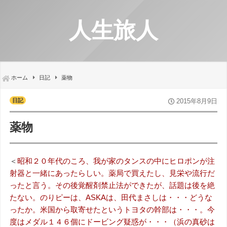
人生旅人
ホーム
日記
薬物
日記
2015年8月9日
薬物
＜
昭和２０年代のころ、我が家のタンスの中にヒロポンが注
射器と一緒にあったらしい。薬局で買えたし、見栄や流行だ
ったと言う。その後覚醒剤禁止法ができたが、話題は後を絶
たない。のりピーは、ASKAは、田代まさしは・・・どうな
ったか。米国から取寄せたというトヨタの幹部は・・・。今
度はメダル１４６個にドービング疑惑が・・・（浜の真砂は