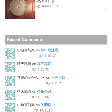
熱中症注意
2026年8月3日
Recent Comments
山遊亭能楽
on
熱中症注意
8月 6, 00:17
晴天乱流
on
再三再四
8月 5, 10:32
常陸の圀から・・
on
再三再四
8月 4, 23:27
晴天乱流
on
今夜の月
8月 1, 10:56
山遊亭能楽
on
笠間宿で
7月 28, 11:15